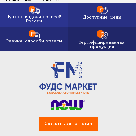
по лестнице - офис 1.
Пункты выдачи
по всей
Доступные цены
России
Разные способы
оплаты
Сертифицированная
продукция
Связаться с нами