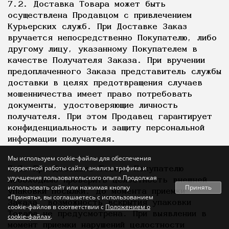
7.2. Доставка Товара может быть
осуществлена Продавцом с привлечением
Курьерских служб. При Доставке Заказ
вручается непосредственно Покупателю, либо
другому лицу, указанному Покупателем в
качестве Получателя Заказа. При вручении
предоплаченного Заказа представитель службы
доставки в целях предотвращения случаев
мошенничества имеет право потребовать
документы, удостоверяющие личность
получателя. При этом Продавец гарантирует
конфиденциальность и защиту персональной
информации получателя.
Мы используем cookie-файлы для обеспечения
корректной работы сайта, анализа трафика и
7.3. При Доставке Товара Покупателю
улучшения пользовательского опыта.Продолжая
необходимо проверить целостность внешней
Принять
использовать сайт или нажимая кнопку
упаковки посылки. До момента приемки
«Принять», вы соглашаетесь с использованием
Заказа, возможность вскрытия упаковки
cookie-файлов в соответствии с
Положением о
Товара не предусмотрена. При выявлении в
cookie-файлах
.
момент приемки нарушений целостности