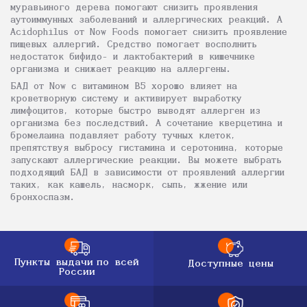
муравьиного дерева помогают снизить проявления
аутоиммунных заболеваний и аллергических реакций. А
Acidophilus от Now Foods помогает снизить проявление
пищевых аллергий. Средство помогает восполнить
недостаток бифидо- и лактобактерий в кишечнике
организма и снижает реакцию на аллергены.
БАД от Now с витамином В5 хорошо влияет на
кроветворную систему и активирует выработку
лимфоцитов, которые быстро выводят аллерген из
организма без последствий. А сочетание кверцетина и
бромелаина подавляет работу тучных клеток,
препятствуя выбросу гистамина и серотонина, которые
запускают аллергические реакции. Вы можете выбрать
подходящий БАД в зависимости от проявлений аллергии
таких, как кашель, насморк, сыпь, жжение или
бронхоспазм.
Пункты выдачи
по всей
Доступные цены
России