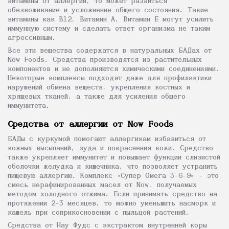
витамины от аллергии, то может развиться
обезвоживание и усложнение общего состояния. Такие
витамины как В12, Витамин А, Витамин Е могут усилить
иммунную систему и сделать ответ организма не таким
агрессивным.
Все эти вещества содержатся в натуральных БАДах от
Now Foods. Средства производятся из растительных
компонентов и не дополняются химическими соединениями.
Некоторые комплексы подходят даже для профилактики
нарушений обмена веществ, укрепления костных и
хрящевых тканей, а также для усиления общего
иммунитета.
Средства от аллергии от Now Foods
БАДы с куркумой помогают аллергикам избавиться от
кожных высыпаний, зуда и покраснения кожи. Средство
также укрепляет иммунитет и повышает функции слизистой
оболочки желудка и кишечника, что позволяет устранить
пищевую аллергию. Комплекс «Супер Омега 3-6-9» - это
смесь нерафинированных масел от Now, получаемых
методом холодного отжима. Если принимать средство на
протяжении 2-3 месяцев, то можно уменьшить насморк и
кашель при соприкосновении с пыльцой растений.
Средства от Нау Фудс с экстрактом внутренней коры