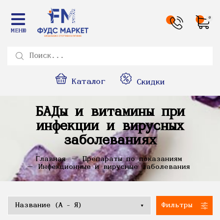
0
МЕНЮ
Каталог
Скидки
БАДы и витамины при
инфекции и вирусных
заболеваниях
Главная
Препараты по показаниям
Инфекционные и вирусные заболевания
Фильтры