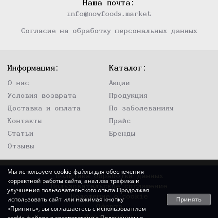
Наша почта:
info@nowfoods.market
Согласие на обработку персональных данных
Информация:
Каталог:
О нас
Акции
Условия возврата
Продукция
Доставка и оплата
По заболеваниям
Контакты
Прайс
Статьи
Бренды
Отзывы
Мы используем cookie-файлы для обеспечения
Политика обработки данных
корректной работы сайта, анализа трафика и
Пользовательское соглашение
улучшения пользовательского опыта.Продолжая
Положение о cookie
Принять
использовать сайт или нажимая кнопку
Оферта
«Принять», вы соглашаетесь с использованием
cookie-файлов в соответствии с
Положением о
Карта сайта