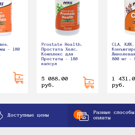
mes,
Prostate Health,
CLA, КЛК,
мы - 180
Простата Хелс,
Конъюгир
х
Комплекс для
Линолева
Простаты - 180
800 мг - 
капсул
5 088.00
1 431.0
руб.
руб.
Разные способы
Доступные цены
оплаты