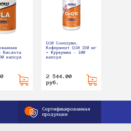
Босвел
250 мг
Q10 Coenzyme,
ованная
Кофермент Q10 150 мг
я Кислота
+ Куркумин - 100
90 капсул
капсул
0
2 544.00
1 961
руб.
руб.
Сертифицированная
продукция