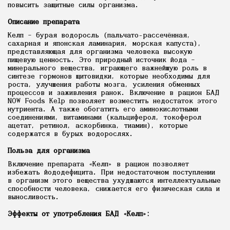
повысить защитные силы организма.
Описание препарата
Келп – бурая водоросль (пальчато-рассечённая,
сахарная и японская ламинария, морская капуста),
представляющая для организма человека высокую
пищевую ценность. Это природный источник йода –
минерального вещества, играющего важнейшую роль в
синтезе гормонов щитовидки, которые необходимы для
роста, улучшения работы мозга, усиления обменных
процессов и заживления ранок. Включение в рацион БАД
NOW Foods Kelp позволяет возместить недостаток этого
нутриента. А также обогатить его аминокислотными
соединениями, витаминами (кальциферол, токоферол
ацетат, ретинол, аскорбинка, тиамин), которые
содержатся в бурых водорослях.
Польза для организма
Включение препарата «Келп» в рацион позволяет
избежать йододефицита. При недостаточном поступлении
в организм этого вещества ухудшаются интеллектуальные
способности человека, снижается его физическая сила и
выносливость.
Эффекты от употребления БАД «Келп»: