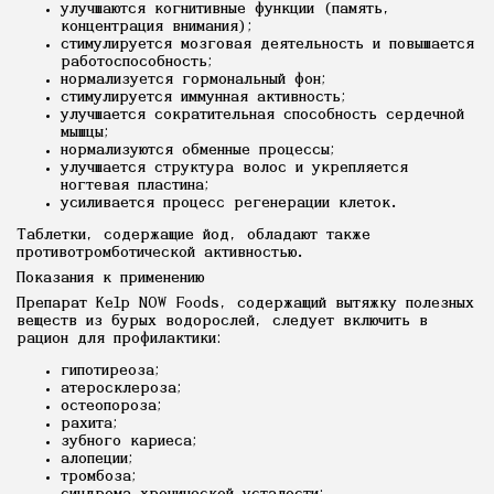
улучшаются когнитивные функции (память,
концентрация внимания);
стимулируется мозговая деятельность и повышается
работоспособность;
нормализуется гормональный фон;
стимулируется иммунная активность;
улучшается сократительная способность сердечной
мышцы;
нормализуются обменные процессы;
улучшается структура волос и укрепляется
ногтевая пластина;
усиливается процесс регенерации клеток.
Таблетки, содержащие йод, обладают также
противотромботической активностью.
Показания к применению
Препарат Kelp NOW Foods, содержащий вытяжку полезных
веществ из бурых водорослей, следует включить в
рацион для профилактики:
гипотиреоза;
атеросклероза;
остеопороза;
рахита;
зубного кариеса;
алопеции;
тромбоза;