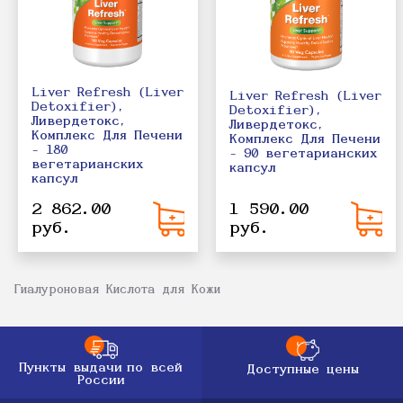
Liver Refresh (Liver
Liver Refresh (Liver
Detoxifier),
Detoxifier),
Ливердетокс,
Ливердетокс,
Комплекс Для Печени
Комплекс Для Печени
- 180
- 90 вегетарианских
вегетарианских
капсул
капсул
2 862.00
1 590.00
руб.
руб.
Гиалуроновая Кислота для Кожи
Пункты выдачи
по всей
Доступные цены
России