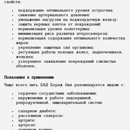
свойств:
поддержание оптимального уровня эстрогена;
снижение артериального давления;
уменьшение нагрузки на поджелудочную железу;
защита нервных клеток от повреждений;
нормализация уровня холестерина;
минимизация риск развития атеросклероза;
нормализация содержания оптимального количества
жиров;
укрепление защитных сил организма;
регуляция работы половых желёз, надпочечников,
желудка;
ускоренное заживление повреждений слизистых
оболочек.
Показания к применению
Чаще всего пить БАД Бораж Оил рекомендуется людям с:
сердечно-сосудистыми заболеваниями;
нарушениями в работе эндокринной,
репродуктивной, пищеварительной систем;
сахарном диабете;
рассеянном склерозе;
артрите;
артрозе;
язвенном колите;