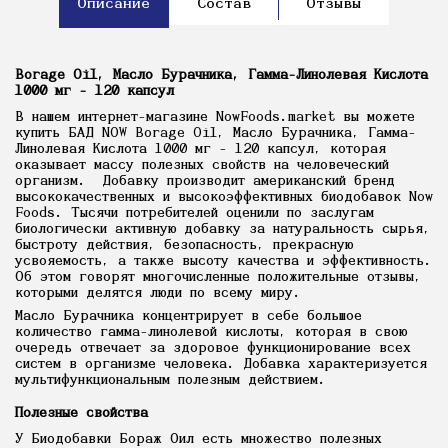
Описание
Состав
Отзывы
Borage Oil, Масло Бурачника, Гамма-Линолевая Кислота
1000 мг - 120 капсул
В нашем интернет-магазине NowFoods.market вы можете
купить БАД NOW Borage Oil, Масло Бурачника, Гамма-
Линолевая Кислота 1000 мг - 120 капсул, которая
оказывает массу полезных свойств на человеческий
организм. Добавку производит американский бренд
высококачественных и высокоэффективных биодобавок Now
Foods. Тысячи потребителей оценили по заслугам
биологически активную добавку за натуральность сырья,
быстроту действия, безопасность, прекрасную
усвояемость, а также высоту качества и эффективность.
Об этом говорят многочисленные положительные отзывы,
которыми делятся люди по всему миру.
Масло Бурачника концентрирует в себе большое
количество гамма-линолевой кислоты, которая в свою
очередь отвечает за здоровое функционирование всех
систем в организме человека. Добавка характеризуется
мультифункциональным полезным действием.
Полезные свойства
У Биодобавки Бораж Оил есть множество полезных