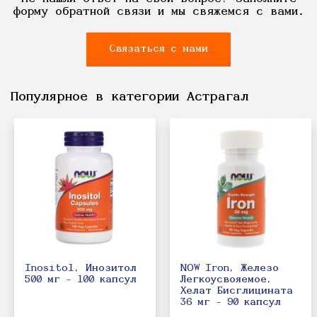
форму обратной связи и мы свяжемся с вами.
Связаться с нами
Популярное в категории Астрагал
Inositol, Инозитол
NOW Iron, Железо
500 мг - 100 капсул
Легкоусвояемое,
Хелат Бисглицината
36 мг - 90 капсул