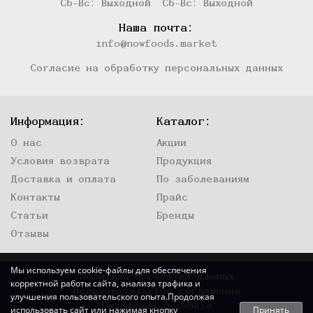
Сб-Вс: Выходной
Сб-Вс: Выходной
Наша почта:
info@nowfoods.market
Согласие на обработку персональных данных
Информация:
Каталог:
О нас
Акции
Условия возврата
Продукция
Доставка и оплата
По заболеваниям
Контакты
Прайс
Статьи
Бренды
Отзывы
Мы используем cookie-файлы для обеспечения
Политика обработки данных
корректной работы сайта, анализа трафика и
Пользовательское соглашение
улучшения пользовательского опыта.Продолжая
Положение о cookie
Принять
использовать сайт или нажимая кнопку