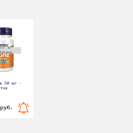
ет в
личии
к 50 мг -
еток
 руб.