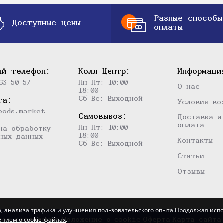
Разные способы
Доступные цены
оплаты
ый телефон:
Колл-Центр:
Информаци
63-50-57
Пн-Пт: 10:00 -
О нас
18:00
Сб-Вс: Выходной
та:
Условия во
oods.market
Самовывоз:
Доставка и
оплата
Пн-Пт: 10:00 -
на обработку
18:00
ных данных
Контакты
Сб-Вс: Выходной
Статьи
Отзывы
а, анализа трафика и улучшения пользовательского опыта.Продолжая испо
нием о cookie-файлах
.
кое соглашение
Положение о cookie
Оферта
Карта сайта