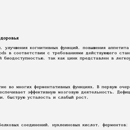
здоровья
, улучшения когнитивных функций, повышения аппетита 
ods в соответствии с требованиями действующего стан
й биодоступностью, так как цинк представлен в легко
тие во многих ферментативных функциях. В первую оче
еспечивает эффективную мозговую деятельность. Дефи
и, быструю усталость и слабый рост.
белковых соединений, нуклеиновых кислот, ферментов;