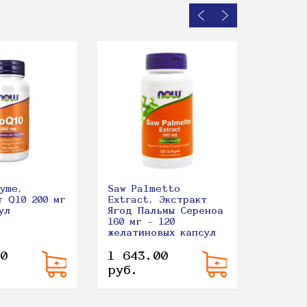
L-Carn
Карнит
180 ка
yme,
Saw Palmetto
т Q10 200 мг
Extract, Экстракт
ул
Ягод Пальмы Сереноа
160 мг - 120
желатиновых капсул
0
1 643.00
3 339
руб.
руб.