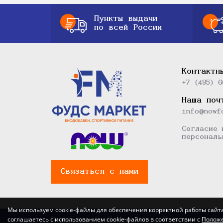
Пункты выдачи
по всей России
Контактн
+7 (495) 6
Наша поч
info@nowf
Согласие 
персональ
Связаться с нами
Мы используем cookie-файлы для обеспечения корректной работы сайт
соглашаетесь с использованием cookie-файлов в соответствии с
Положе
Политика обработки данных
Пользовательс