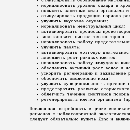
стимулировать образование инсулина
нормализовать уровень сахара в кро
повысить защитные силы организма и
стимулировать продукцию гормона ро
улучшить вкусовые ощущения;
нормализовать менструальный цикл;
активизировать процессы кроветворе
восстановить синтез тестостерона;
нормализовать работу предстательно
улучшить память;
активизировать мозговую деятельнос
замедлить рост раковых клеток;
нормализовать работу желудочно-киш
обеспечить активный рост волос и н
ускорить регенерацию и заживление 
обеспечить омоложение кожи;
улучшить функциональность органов 
предотвратить развитие старческого
облегчить течение симптомов псориа
регенерировать клетки организма (п
Повышенная потребность в цинке возникае
регионах с неблагоприятной экологическо
следует обязательно купить Zinc и включ