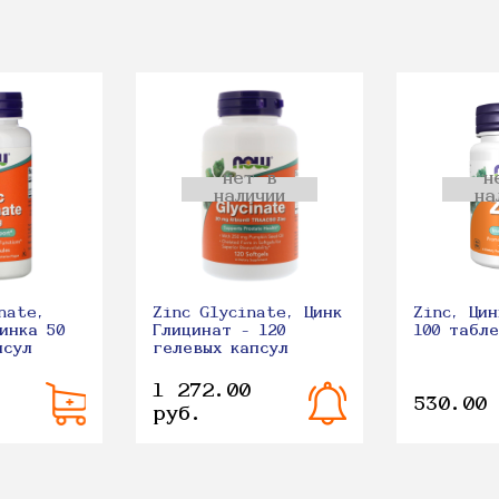
нет в
н
наличии
на
nate,
Zinc Glycinate, Цинк
Zinc, Цин
инка 50
Глицинат - 120
100 табл
псул
гелевых капсул
1 272.00
530.00
руб.