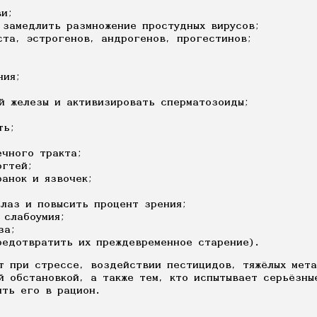
;
ви;
 замедлить размножение простудных вирусов;
ста, эстрогенов, андрогенов, прогестинов;
ния;
й железы и активизировать сперматозоиды;
ть;
ечного тракта;
огтей;
ранок и язвочек;
глаз и повысить процент зрения;
 слабоумия;
за;
редотвратить их преждевременное старение).
т при стрессе, воздействии пестицидов, тяжёлых мета
й обстановкой, а также тем, кто испытывает серьёзны
ить его в рацион.