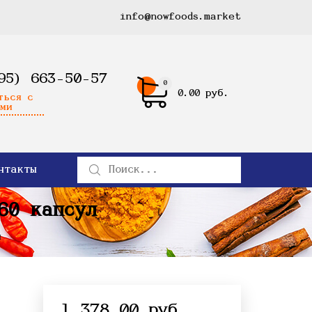
info@nowfoods.market
95) 663-50-57
0
0.00 руб.
ться с
ми
нтакты
60 капсул
л
1 378.00 руб.