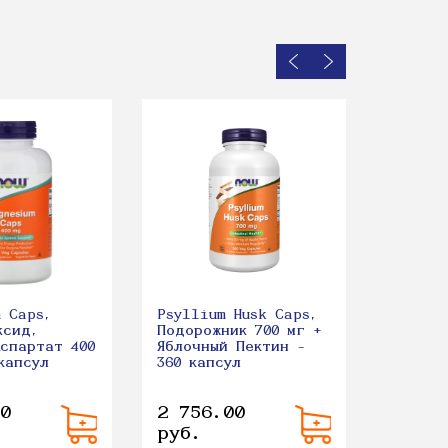
NOW Ir
Легкоу
Хелат 
36 мг 
m Caps,
Psyllium Husk Caps,
ксид,
Подорожник 700 мг +
Аспартат 400
Яблочный Пектин -
капсул
360 капсул
0
2 756.00
901.0
руб.