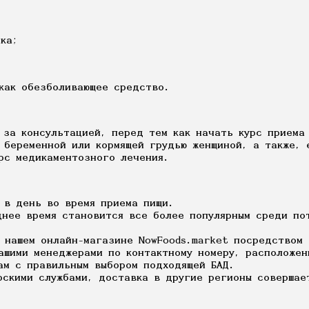
ка;
как обезболивающее средство.
 за консультацией, перед тем как начать курс приема
ь беременной или кормящей грудью женщиной, а также, 
рс медикаментозного лечения.
а в день во время приема пищи.
днее время становится все более популярным среди по
 нашем онлайн-магазине NowFoods.market посредством 
ашими менеджерами по контактному номеру, расположен
ам с правильным выбором подходящей БАД.
рскими службами, доставка в другие регионы совершае