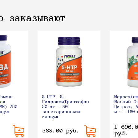
о заказывают
Гамма-
5-HTP, 5-
Magnesiu
ая
ГидроксиТриптофан
Магний О
МК) 750
50 мг - 30
Цитрат, 
псул
вегетарианских
мг - 180 
капсул
1 696.0
583.00 руб.
руб.