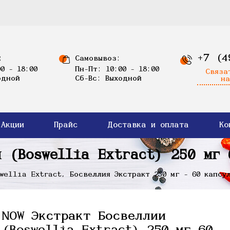
+7 (4
:
Самовывоз:
0 - 18:00
Пн-Пт: 10:00 - 18:00
Связа
одной
Сб-Вс: Выходной
на
Акции
Прайс
Доставка и оплата
Ко
и (Boswellia Extract) 250 мг 
wellia Extract, Босвеллия Экстракт 250 мг - 60 капсу
NOW Экстракт Босвеллии