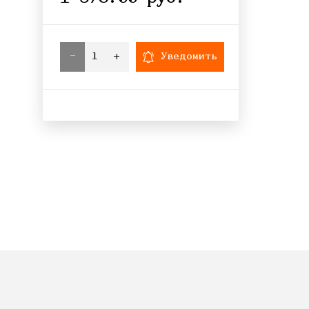
-
+
Уведомить