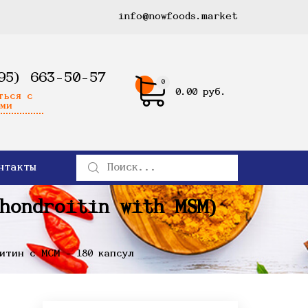
info@nowfoods.market
95) 663-50-57
0
0.00 руб.
ться с
ми
нтакты
Chondroitin with MSM)
итин с МСМ - 180 капсул