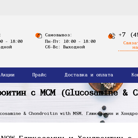
+7 (4
:
Самовывоз:
0 - 18:00
Пн-Пт: 10:00 - 18:00
Связа
одной
Сб-Вс: Выходной
на
Акции
Прайс
Доставка и оплата
Ко
роитин с МСМ (Glucosamine & 
cosamine & Chondroitin with MSM, Глюкозамин и Хондро