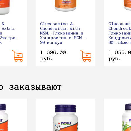
 &
Glucosamine &
Glucosam
 Extra,
Chondroitin with
Chondroit
и
MSM, Глюкозамин и
Глюкозам
Экстра -
Хондроитин с МСМ -
Хондроит
к
90 капсул
60 табле
1 696.00
1 855.0
руб.
руб.
о заказывают