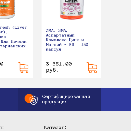
Витами
капсул
resh (Liver
ZMA, ЗМА,
er),
Аспартатный
окс,
Комплекс Цинк и
 Для Печени
Магний + B6 - 180
етарианских
капсул
0
3 551.00
3 445
руб.
руб.
Сертифицированная
продукция
я:
Каталог: