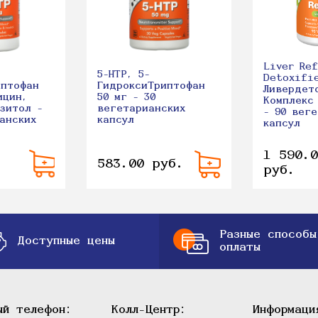
Liver Ref
5-HTP, 5-
Detoxifi
иптофан
ГидроксиТриптофан
Ливердет
ицин,
50 мг - 30
Комплекс
зитол -
вегетарианских
- 90 вег
анских
капсул
капсул
1 590.0
583.00 руб.
руб.
Разные способы
Доступные цены
оплаты
ый телефон:
Колл-Центр:
Информаци