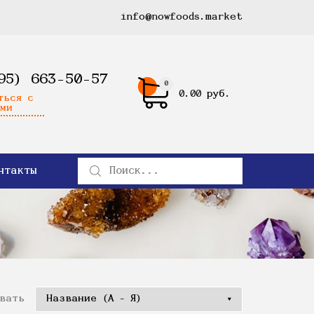
info@nowfoods.market
95) 663-50-57
0
0.00 руб.
ться с
ми
нтакты
вать