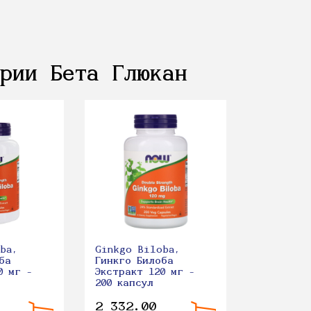
рии Бета Глюкан
ba,
Ginkgo Biloba,
ба
Гинкго Билоба
0 мг -
Экстракт 120 мг -
200 капсул
2 332.00