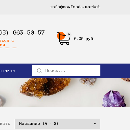
info@nowfoods.market
95) 663-50-57
0
0.00 руб.
ться с
ми
нтакты
вать