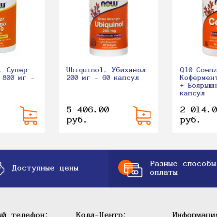
, Супер
Ubiquinol, Убихинол
Q10 Coenz
 800 мг -
200 мг - 60 капсул
Кофермен
+ Боярышн
капсул
5 406.00
2 014.0
руб.
руб.
Разные способы
Доступные цены
оплаты
ый телефон:
Колл-Центр:
Информаци