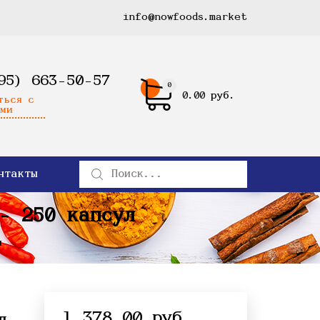
info@nowfoods.market
95) 663-50-57
0
0.00 руб.
ться с
ми
нтакты
- 250 капсул
л
1 378.00 руб.