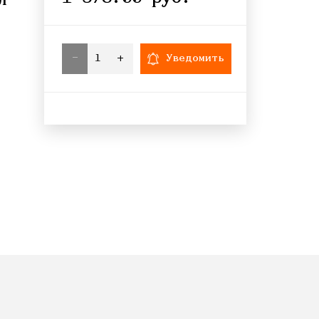
л
-
+
Уведомить