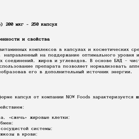
) 200 мкг - 250 капсул
бенности и свойства
витаминных комплексов в капсулах и косметических ср
, направленный на поддержание оптимального уровня и
х соединений, жиров и углеводов. В основе БАД – чис
Использование препарата позволяет нормализовать апп
еобразовав его в дополнительный источник энергии.
форме капсул от компании NOW Foods характеризуется 
действием:
а, «сжечь» жировые клетки;
обмен;
-сосудистой системы;
люкозы в крови;