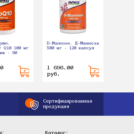
180 та
yme,
D-Mannose, Д-Манноза
т Q10 100 мг
500 мг - 120 капсул
ик - 90
0
1 696.00
2 226
руб.
руб.
Сертифицированная
продукция
я:
Каталог: