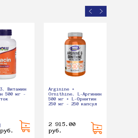
GABA, 
Амином
Кислот
мг - 2
-3, Витамин
Arginine +
н 500 мг -
Ornithine, L-Аргинин
еток
500 мг + L-Орнитин
250 мг - 250 капсул
2 915.00
2 279
 руб.
руб.
руб.