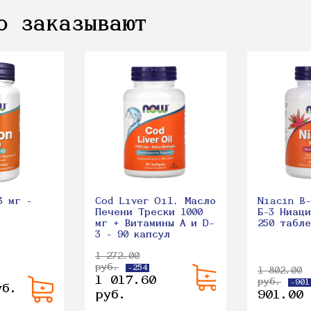
о заказывают
3 мг -
Cod Liver Oil, Масло
Niacin B
Печени Трески 1000
Б-3 Ниаци
мг + Витамины A и D-
250 табл
3 - 90 капсул
1 272.00
руб.
-254
1 802.00
1 017.60
руб.
-901
уб.
руб.
901.00