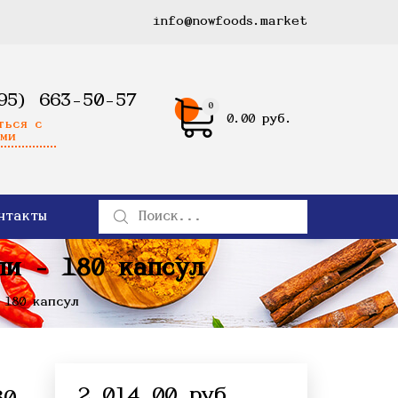
info@nowfoods.market
95) 663-50-57
0
0.00 руб.
ться с
ми
нтакты
ли - 180 капсул
 180 капсул
2 014.00 руб.