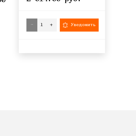
80
-
+
Уведомить