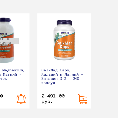
ет в
личии
+ Magnesium,
Cal-Mag Caps,
и Магний -
Кальций и Магний +
еток
Витамин D-3 - 240
капсул
0
2 491.00
руб.