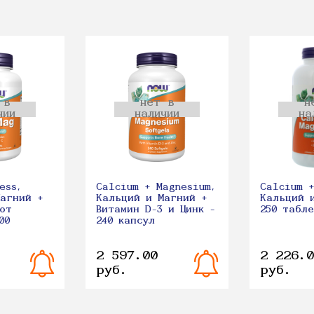
 в
нет в
н
чии
наличии
на
ess,
Calcium + Magnesium,
Calcium 
Магний +
Кальций и Магний +
Кальций 
от
Витамин D-3 и Цинк -
250 табл
00
240 капсул
2 597.00
2 226.0
руб.
руб.