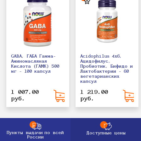
GABA, ГАБА Гамма-
Acidophilus 4х6,
Аминомасляная
Ацидофилус,
Кислота (ГАМК) 500
Пробиотик, Бифидо и
мг - 100 капсул
Лактобактерии - 60
вегетарианских
капсул
1 007.00
1 219.00
руб.
руб.
Пункты выдачи
по всей
Доступные цены
России