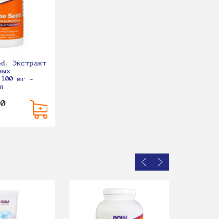
ed, Экстракт
ных
100 мг -
л
0