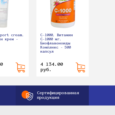
port cream,
C-1000, Витамин
Grape 
ин крем -
С-1000 мг,
Виногр
Биофлавоноиды
Косточ
Комплекс - 500
200 ка
капсул
0
4 134.00
2 279
руб.
руб.
Сертифицированная
продукция