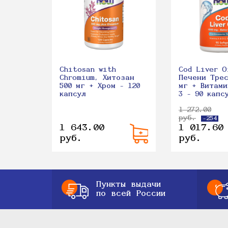
Chitosan with
Cod Liver O
Chromium, Хитозан
Печени Трес
500 мг + Хром - 120
мг + Витами
капсул
3 - 90 капс
1 272.00
руб.
-254
1 643.00
1 017.60
руб.
руб.
Пункты выдачи
по всей России