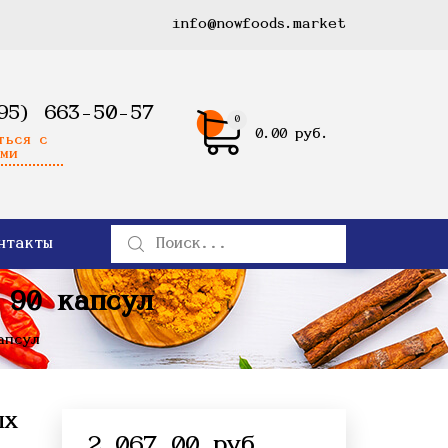
info@nowfoods.market
95) 663-50-57
0
0.00 руб.
ться с
ми
нтакты
 90 капсул
апсул
ых
2 067.00 руб.