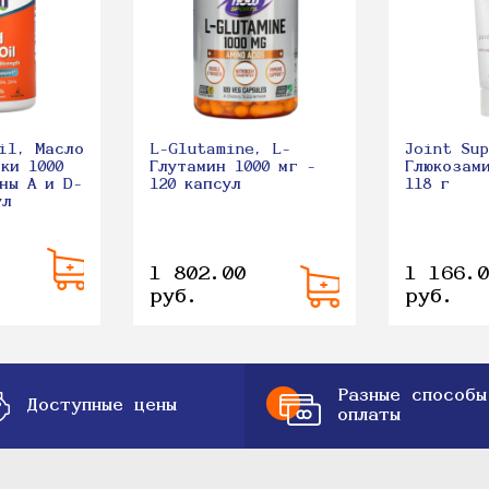
il, Масло
L-Glutamine, L-
Joint Sup
ки 1000
Глутамин 1000 мг -
Глюкозам
ны A и D-
120 капсул
118 г
ул
1 802.00
1 166.0
руб.
руб.
Разные способы
Доступные цены
оплаты